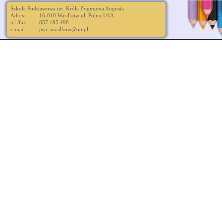
Szkoła Podstawowa im. Króla Zygmunta Augusta
Adres:
16-010 Wasilków ul. Polna 1/4A
tel./fax:
857 185 498
e-mail:
psp_wasilkow@op.pl