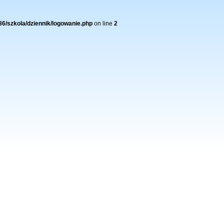
86/szkola/dziennik/logowanie.php
on line
2