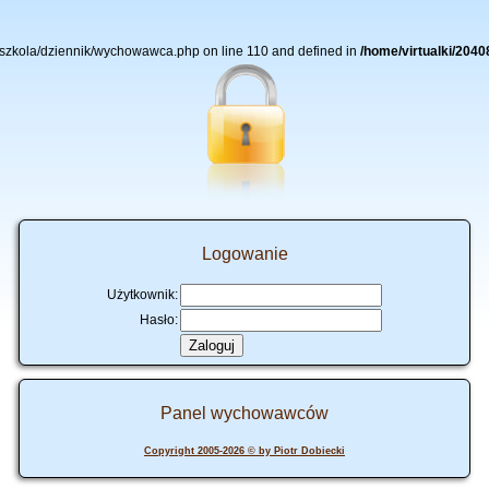
86/szkola/dziennik/wychowawca.php on line 110 and defined in
/home/virtualki/2040
Logowanie
Użytkownik:
Hasło:
Panel wychowawców
Copyright 2005-2026 © by Piotr Dobiecki